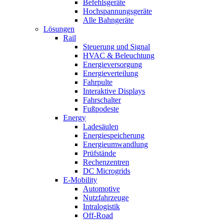
Befehlsgeräte
Hochspannungsgeräte
Alle Bahngeräte
Lösungen
Rail
Steuerung und Signal
HVAC & Beleuchtung
Energieversorgung
Energieverteilung
Fahrpulte
Interaktive Displays
Fahrschalter
Fußpodeste
Energy
Ladesäulen
Energiespeicherung
Energieumwandlung
Prüfstände
Rechenzentren
DC Microgrids
E-Mobility
Automotive
Nutzfahrzeuge
Intralogistik
Off-Road