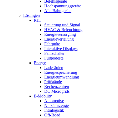
Befehlsgeräte
Hochspannungsgeräte
Alle Bahngeräte
Lösungen
Rail
Steuerung und Signal
HVAC & Beleuchtung
Energieversorgung
Energieverteilung
Fahrpulte
Interaktive Displays
Fahrschalter
Fußpodeste
Energy
Ladesäulen
Energiespeicherung
Energieumwandlung
Prüfstände
Rechenzentren
DC Microgrids
E-Mobility
Automotive
Nutzfahrzeuge
Intralogistik
Off-Road