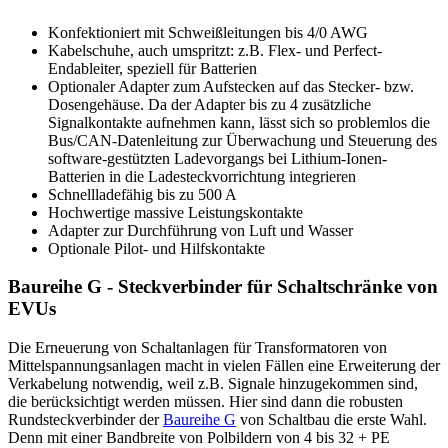
Konfektioniert mit Schweißleitungen bis 4/0
AWG
Kabelschuhe, auch umspritzt: z.B. Flex- und Perfect-
Endableiter, speziell für Batterien
Optionaler Adapter zum Aufstecken auf das Stecker- bzw.
Dosengehäuse. Da der Adapter bis zu 4 zusätzliche
Signalkontakte aufnehmen kann, lässt sich so problemlos die
Bus/CAN-Datenleitung zur Überwachung und Steuerung des
software-gestützten Ladevorgangs bei Lithium-Ionen-
Batterien in die Ladesteckvorrichtung integrieren
Schnellladefähig bis zu 500 A
Hochwertige massive Leistungskontakte
Adapter zur Durchführung von Luft und Wasser
Optionale Pilot- und Hilfskontakte
Baureihe G - Steckverbinder für Schaltschränke von
EVUs
Die Erneuerung von Schaltanlagen für Transformatoren von
Mittelspannungsanlagen macht in vielen Fällen eine Erweiterung der
Verkabelung notwendig, weil z.B. Signale hinzugekommen sind,
die berücksichtigt werden müssen. Hier sind dann die robusten
Rundsteckverbinder der
Baureihe G
von Schaltbau die erste Wahl.
Denn mit einer Bandbreite von Polbildern von 4 bis 32 + PE