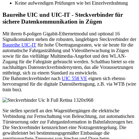
Keine aufwendigen Prüfungen wie bei Einzelverdrahtung
Baureihe UIC und UIC-IT - Steckverbinder für
sichere Datenkommunikation in Zügen
Mit ihrem 8-poligen Gigabit-Ethernetmodul und optional 16
Signalkontakten stehen die robusten, langlebigen Steckverbinder der
Baureihe
UIC
-IT
für hohe Übertragungsraten, wie sie heute für die
automatische Fahrgastzählung und Videoüberwachung in Zügen
sowie für das vielfältige Multimedia-Angebot und den
WLAN
-
Zugang für die Fahrgäste gebraucht werden. Schaltbau bietet so ein
nachhaltiges Datensteckverbindersystem, das alle Voraussetzungen
mitbringt, sich zu einem Standard zu entwickeln.
Die Bahnsteckverbinder nach
UIC
558 VE
eignen sich ebenso
hervorragend für die digitale Datenübertragung, z.B. via
WTB
(wire
train bus).
Sie stellen speziell an den Wagenübergängen die elektrische
Verbindung zur Fernschaltung von Beleuchtung, zur automatischen
Türsteuerung oder zur Fahrgastinformation in Bahnfahrzeugen her.
Die Steckverbinder kennzeichnet eine Notzugentriegelung. Die
gewährleistet bei bestimmungsgemäßer Einbaulage die
zerstörungsfreie Trennung von Stecker und Dose beim