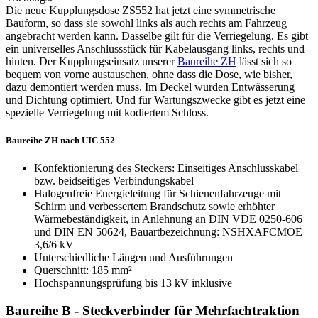
Die neue Kupplungsdose ZS552 hat jetzt eine symmetrische
Bauform, so dass sie sowohl links als auch rechts am Fahrzeug
angebracht werden kann. Dasselbe gilt für die Verriegelung. Es gibt
ein universelles Anschlussstück für Kabelausgang links, rechts und
hinten. Der Kupplungseinsatz unserer
Baureihe ZH
lässt sich so
bequem von vorne austauschen, ohne dass die Dose, wie bisher,
dazu demontiert werden muss. Im Deckel wurden Entwässerung
und Dichtung optimiert. Und für Wartungszwecke gibt es jetzt eine
spezielle Verriegelung mit kodiertem Schloss.
Baureihe ZH nach UIC 552
Konfektionierung des Steckers: Einseitiges Anschlusskabel
bzw. beidseitiges Verbindungskabel
Halogenfreie Energieleitung für Schienenfahrzeuge mit
Schirm und verbessertem Brandschutz sowie erhöhter
Wärmebeständigkeit, in Anlehnung an
DIN
VDE
0250-606
und
DIN
EN 50624, Bauartbezeichnung:
NSHXAFCMOE
3,6/6 kV
Unterschiedliche Längen und Ausführungen
Querschnitt: 185 mm²
Hochspannungsprüfung bis 13 kV inklusive
Baureihe B - Steckverbinder für Mehrfachtraktion