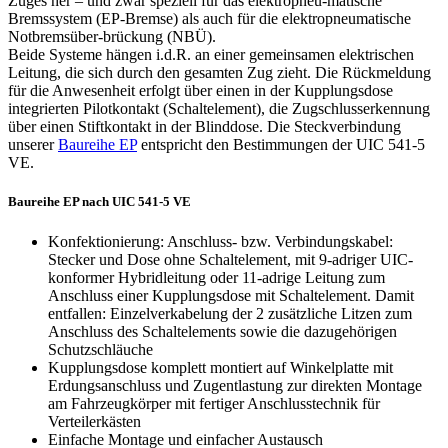
Zuges her – und zwar speziell für das elektropneu-matische
Bremssystem (EP-Bremse) als auch für die elektropneumatische
Notbremsüber-brückung (
NBÜ
).
Beide Systeme hängen i.d.R. an einer gemeinsamen elektrischen
Leitung, die sich durch den gesamten Zug zieht. Die Rückmeldung
für die Anwesenheit erfolgt über einen in der Kupplungsdose
integrierten Pilotkontakt (Schaltelement), die Zugschlusserkennung
über einen Stiftkontakt in der Blinddose. Die Steckverbindung
unserer
Baureihe EP
entspricht den Bestimmungen der
UIC
541-5
VE.
Baureihe EP nach UIC 541-5 VE
Konfektionierung: Anschluss- bzw. Verbindungskabel:
Stecker und Dose ohne Schaltelement, mit 9-adriger
UIC
-
konformer Hybridleitung oder 11-adrige Leitung zum
Anschluss einer Kupplungsdose mit Schaltelement. Damit
entfallen: Einzelverkabelung der 2 zusätzliche Litzen zum
Anschluss des Schaltelements sowie die dazugehörigen
Schutzschläuche
Kupplungsdose komplett montiert auf Winkelplatte mit
Erdungsanschluss und Zugentlastung zur direkten Montage
am Fahrzeugkörper mit fertiger Anschlusstechnik für
Verteilerkästen
Einfache Montage und einfacher Austausch