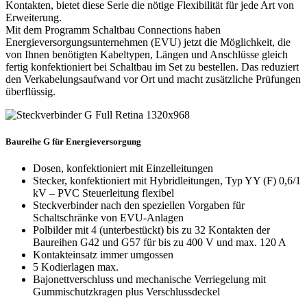
Kontakten, bietet diese Serie die nötige Flexibilität für jede Art von
Erweiterung.
Mit dem Programm Schaltbau Connections haben
Energieversorgungsunternehmen (
EVU
) jetzt die Möglichkeit, die
von Ihnen benötigten Kabeltypen, Längen und Anschlüsse gleich
fertig konfektioniert bei Schaltbau im Set zu bestellen. Das reduziert
den Verkabelungsaufwand vor Ort und macht zusätzliche Prüfungen
überflüssig.
Baureihe G für Energieversorgung
Dosen, konfektioniert mit Einzelleitungen
Stecker, konfektioniert mit Hybridleitungen, Typ YY (F) 0,6/1
kV –
PVC
Steuerleitung flexibel
Steckverbinder nach den speziellen Vorgaben für
Schaltschränke von
EVU
-Anlagen
Polbilder mit 4 (unterbestückt) bis zu 32 Kontakten der
Baureihen G42 und G57 für bis zu 400 V und max. 120 A
Kontakteinsatz immer umgossen
5 Kodierlagen max.
Bajonettverschluss und mechanische Verriegelung mit
Gummischutzkragen plus Verschlussdeckel