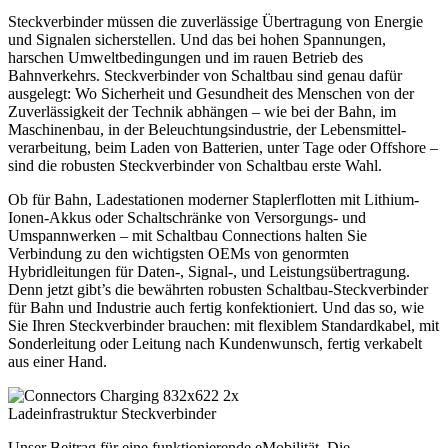
Steckverbinder müssen die zuverlässige Übertragung von Energie
und Signalen sicherstellen. Und das bei hohen Spannungen,
harschen Umweltbedingungen und im rauen Betrieb des
Bahnverkehrs. Steckverbinder von Schaltbau sind genau dafür
ausgelegt: Wo Sicherheit und Gesundheit des Menschen von der
Zuverlässigkeit der Technik abhängen – wie bei der Bahn, im
Maschinenbau, in der Beleuchtungsindustrie, der Lebensmittel-
verarbeitung, beim Laden von Batterien, unter Tage oder Offshore –
sind die robusten Steckverbinder von Schaltbau erste Wahl.
Ob für Bahn, Ladestationen moderner Staplerflotten mit Lithium-
Ionen-Akkus oder Schaltschränke von Versorgungs- und
Umspannwerken – mit Schaltbau Connections halten Sie
Verbindung zu den wichtigsten OEMs von genormten
Hybridleitungen für Daten-, Signal-, und Leistungsübertragung.
Denn jetzt gibt’s die bewährten robusten Schaltbau-Steckverbinder
für Bahn und Industrie auch fertig konfektioniert. Und das so, wie
Sie Ihren Steckverbinder brauchen: mit flexiblem Standardkabel, mit
Sonderleitung oder Leitung nach Kundenwunsch, fertig verkabelt
aus einer Hand.
Ladeinfrastruktur Steckverbinder
Unser Beitrag für eine funktionierende eMobilität. Die