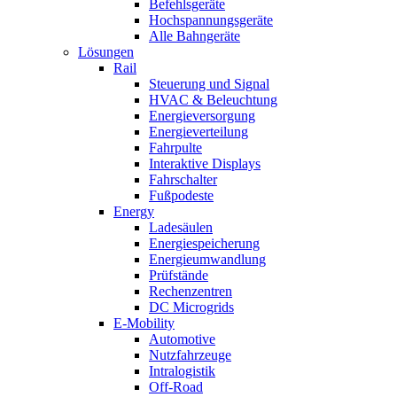
Befehlsgeräte
Hochspannungsgeräte
Alle Bahngeräte
Lösungen
Rail
Steuerung und Signal
HVAC & Beleuchtung
Energieversorgung
Energieverteilung
Fahrpulte
Interaktive Displays
Fahrschalter
Fußpodeste
Energy
Ladesäulen
Energiespeicherung
Energieumwandlung
Prüfstände
Rechenzentren
DC Microgrids
E-Mobility
Automotive
Nutzfahrzeuge
Intralogistik
Off-Road