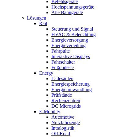
Befehlsgeräte
Hochspannungsgeräte
Alle Bahngeräte
Lösungen
Rail
Steuerung und Signal
HVAC & Beleuchtung
Energieversorgung
Energieverteilung
Fahrpulte
Interaktive Displays
Fahrschalter
Fußpodeste
Energy
Ladesäulen
Energiespeicherung
Energieumwandlung
Prüfstände
Rechenzentren
DC Microgrids
E-Mobility
Automotive
Nutzfahrzeuge
Intralogistik
Off-Road