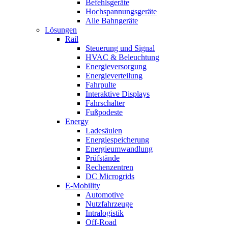
Befehlsgeräte
Hochspannungsgeräte
Alle Bahngeräte
Lösungen
Rail
Steuerung und Signal
HVAC & Beleuchtung
Energieversorgung
Energieverteilung
Fahrpulte
Interaktive Displays
Fahrschalter
Fußpodeste
Energy
Ladesäulen
Energiespeicherung
Energieumwandlung
Prüfstände
Rechenzentren
DC Microgrids
E-Mobility
Automotive
Nutzfahrzeuge
Intralogistik
Off-Road