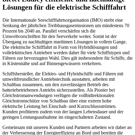
Lösungen für die elektrische Schifffahrt
Die Internationale Seeschifffahrtsorganisation (
IMO
) strebt eine
Senkung der jährlichen Treibhausgasemissionen um mindestens 70
Prozent bis 2040 an. Parallel verschärfen sich die
Umweltvorschriften für den Seeverkehr weiter. Somit ist der
Übergang zu nachhaltigen maritimen Lösungen in vollem Gange.
Die elektrische Schifffahrt in Form von Hybridlösungen und
vollelektrischen Antrieben werden daher für viele Schiffstypen und
Fähren zur bevorzugten Wahl. Dies gilt insbesondere für Schiffe, die
in Küstennähe und auf Binnengewässern verkehren.
Schiffshersteller, die Elektro- und Hybridschiffe und Fähren mit
umweltfreundlicher Antriebstechnik ausstatten, arbeiten mit
Schaltbau zusammen, um den zuverlässigen Betrieb des
batteriebetriebenen Antriebs sicherzustellen. Als Pionier bei
Gleichstromanwendungen verfügen die vollbidirektionalen
Gleichstromschütze von Schaltbau über eine extrem hohe
elektrische Leistung bei Einschalt- und Kurzschlussströmen.
Kunden profitieren zudem von der langen Lebensdauer und der
geringen Leistungsaufnahme im eingeschalteten Zustand.
Gemeinsam mit unseren Kunden und Partnern arbeiten wir daher an
der Verbesserung der Energieeffizienz an Bord und bereiten die