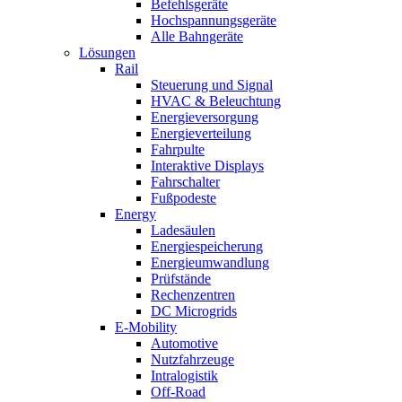
Befehlsgeräte
Hochspannungsgeräte
Alle Bahngeräte
Lösungen
Rail
Steuerung und Signal
HVAC & Beleuchtung
Energieversorgung
Energieverteilung
Fahrpulte
Interaktive Displays
Fahrschalter
Fußpodeste
Energy
Ladesäulen
Energiespeicherung
Energieumwandlung
Prüfstände
Rechenzentren
DC Microgrids
E-Mobility
Automotive
Nutzfahrzeuge
Intralogistik
Off-Road