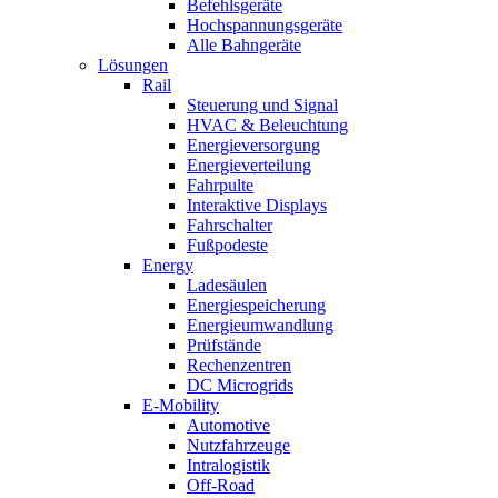
Befehlsgeräte
Hochspannungsgeräte
Alle Bahngeräte
Lösungen
Rail
Steuerung und Signal
HVAC & Beleuchtung
Energieversorgung
Energieverteilung
Fahrpulte
Interaktive Displays
Fahrschalter
Fußpodeste
Energy
Ladesäulen
Energiespeicherung
Energieumwandlung
Prüfstände
Rechenzentren
DC Microgrids
E-Mobility
Automotive
Nutzfahrzeuge
Intralogistik
Off-Road