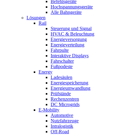
Befehlsgeräte
Hochspannungsgeräte
Alle Bahngeräte
Lösungen
Rail
Steuerung und Signal
HVAC & Beleuchtung
Energieversorgung
Energieverteilung
Fahrpulte
Interaktive Displays
Fahrschalter
Fußpodeste
Energy
Ladesäulen
Energiespeicherung
Energieumwandlung
Prüfstände
Rechenzentren
DC Microgrids
E-Mobility
Automotive
Nutzfahrzeuge
Intralogistik
Off-Road