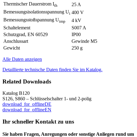
Thermischer Dauerstrom I
25 A
th
Bemessungsisolationsspannung U
400 V
i
Bemessungsstoßspannung U
4 kV
imp
Schaltelement
S007 A
Schutzgrad, EN 60529
IP00
Anschlussart
Gewinde M5
Gewicht
250 g
Alle Daten anzeigen
Detaillierte technische Daten finden Sie im Katalog.
Related Downloads
Katalog B120
S126, S860 – Schlüsselschalter 1- und 2-polig
download_for_offline
DE
download_for_offline
EN
Ihr schneller Kontakt zu uns
Sie haben Fragen, Anregungen oder sonstige Anliegen rund um