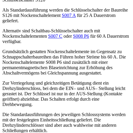
Als Standardausführung werden die Schlüsselschalter der Baureihe
S126 mit Nockenschaltelement
S007 A
für 25 A Dauerstrom
geliefert.
Alternativ sind Schaltbau-Schlüsselschalter auch mit
Nockenschaltelementen
S007 C
oder
S008 P6
für 60 A Dauerstrom
verfügbar.
Grundsätzlich gestatten Nockenschaltelemente im Gegensatz zu
Schnappschalterbaureihen das Führen hoher Ströme bis 60 A. Die
Nockenschaltelemente S008 P6 sind zusätzlich mit einer
permanentmagnetischen Blaseinrichtung zur Erhöhung des
Abschaltvermögens bei Gleichspannung ausgestattet.
Zur Verriegelung und gleichzeitigen Betätigung dient ein
Drehzylinderschloss, bei dem die
EIN
– und
AUS
– Stellung leicht
gerastet ist. Der Schlüssel ist nur in der
AUS
-Stellung (Kontakte
geöffnet) abziehbar. Das Schalten erfolgt durch eine
Drehbewegung.
Die Standardausführungen des jeweiligen Schlosssystems werden
mit der festgelegten Einheitsschließung geliefert. Die
Drehzylinderschlösser sind aber auch wahlweise mit anderen
Schließungen erhältlich.