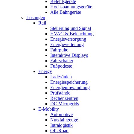
Befehlsgeräte
Hochspannungsgeräte
Alle Bahngeräte
Lösungen
Rail
Steuerung und Signal
HVAC & Beleuchtung
Energieversorgung
Energieverteilung
Fahrpulte
Interaktive Displays
Fahrschalter
Fußpodeste
Energy
Ladesäulen
Energiespeicherung
Energieumwandlung
Prüfstände
Rechenzentren
DC Microgrids
E-Mobility
Automotive
Nutzfahrzeuge
Intralogistik
Off-Road