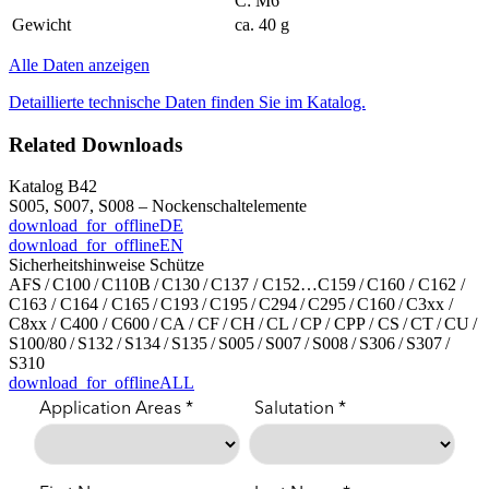
C: M6
Gewicht
ca. 40 g
Alle Daten anzeigen
Detaillierte technische Daten finden Sie im Katalog.
Related Downloads
Katalog B42
S005, S007, S008 – Nockenschaltelemente
download_for_offline
DE
download_for_offline
EN
Sicherheitshinweise Schütze
AFS / C100 / C110B / C130 / C137 / C152…C159 / C160 / C162 /
C163 / C164 / C165 / C193 / C195 / C294 / C295 / C160 / C3xx /
C8xx / C400 / C600 / CA / CF / CH / CL / CP / CPP / CS / CT / CU /
S100/80 / S132 / S134 / S135 / S005 / S007 / S008 / S306 / S307 /
S310
download_for_offline
ALL