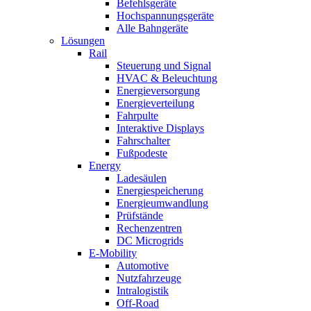
Befehlsgeräte
Hochspannungsgeräte
Alle Bahngeräte
Lösungen
Rail
Steuerung und Signal
HVAC & Beleuchtung
Energieversorgung
Energieverteilung
Fahrpulte
Interaktive Displays
Fahrschalter
Fußpodeste
Energy
Ladesäulen
Energiespeicherung
Energieumwandlung
Prüfstände
Rechenzentren
DC Microgrids
E-Mobility
Automotive
Nutzfahrzeuge
Intralogistik
Off-Road