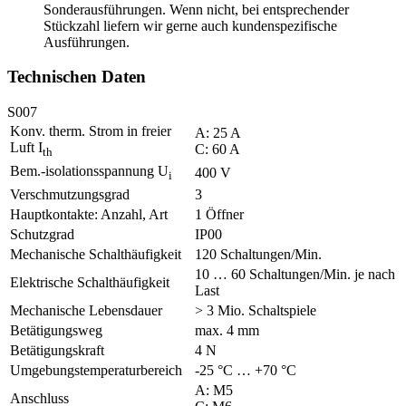
Sonderausführungen. Wenn nicht, bei entsprechender
Stückzahl liefern wir gerne auch kundenspezifische
Ausführungen.
Technischen Daten
S007
Konv. therm. Strom in freier
A: 25 A
Luft I
C: 60 A
th
Bem.-isolationsspannung U
400 V
i
Verschmutzungsgrad
3
Hauptkontakte: Anzahl, Art
1 Öffner
Schutzgrad
IP00
Mechanische Schalthäufigkeit
120 Schaltungen/Min.
10 … 60 Schaltungen/Min. je nach
Elektrische Schalthäufigkeit
Last
Mechanische Lebensdauer
> 3 Mio. Schaltspiele
Betätigungsweg
max. 4 mm
Betätigungskraft
4 N
Umgebungstemperaturbereich
-25 °C … +70 °C
A: M5
Anschluss