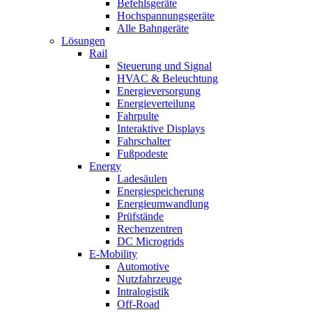
Befehlsgeräte
Hochspannungsgeräte
Alle Bahngeräte
Lösungen
Rail
Steuerung und Signal
HVAC & Beleuchtung
Energieversorgung
Energieverteilung
Fahrpulte
Interaktive Displays
Fahrschalter
Fußpodeste
Energy
Ladesäulen
Energiespeicherung
Energieumwandlung
Prüfstände
Rechenzentren
DC Microgrids
E-Mobility
Automotive
Nutzfahrzeuge
Intralogistik
Off-Road