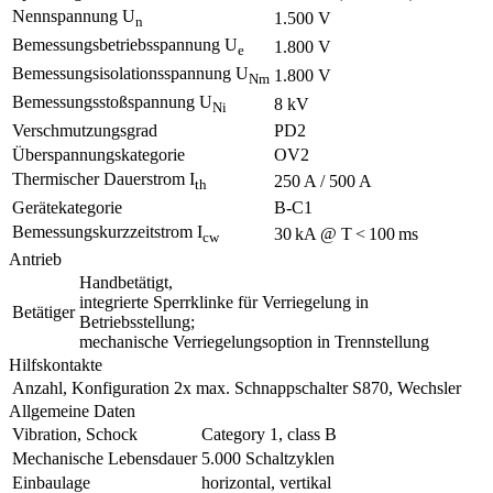
Nennspannung U
1.500 V
n
Bemessungsbetriebsspannung U
1.800 V
e
Bemessungsisolationsspannung U
1.800 V
Nm
Bemessungsstoßspannung U
8 kV
Ni
Verschmutzungsgrad
PD2
Überspannungskategorie
OV2
Thermischer Dauerstrom I
250 A / 500 A
th
Gerätekategorie
B-C1
Bemessungskurzzeitstrom I
30 kA @ T < 100 ms
cw
Antrieb
Handbetätigt,
integrierte Sperrklinke für Verriegelung in
Betätiger
Betriebsstellung;
mechanische Verriegelungsoption in Trennstellung
Hilfskontakte
Anzahl, Konfiguration
2x max. Schnappschalter S870, Wechsler
Allgemeine Daten
Vibration, Schock
Category 1, class B
Mechanische Lebensdauer
5.000 Schaltzyklen
Einbaulage
horizontal, vertikal