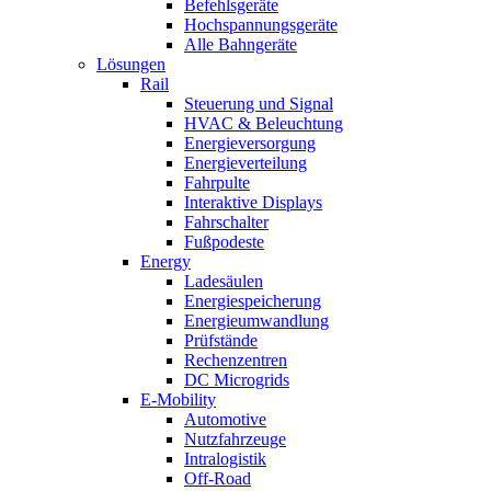
Befehlsgeräte
Hochspannungsgeräte
Alle Bahngeräte
Lösungen
Rail
Steuerung und Signal
HVAC & Beleuchtung
Energieversorgung
Energieverteilung
Fahrpulte
Interaktive Displays
Fahrschalter
Fußpodeste
Energy
Ladesäulen
Energiespeicherung
Energieumwandlung
Prüfstände
Rechenzentren
DC Microgrids
E-Mobility
Automotive
Nutzfahrzeuge
Intralogistik
Off-Road