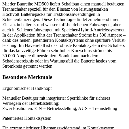
Mit der Baureihe MD500 liefert Schaltbau einen manuell betätigten
Trennschalter speziell für den Einsatz von leistungsstarken
Hochvolt-Batteriepacks für Traktionsanwendungen in
Schienenfahrzeugen. Diese Technologie findet zunehmend ihren
Einsatz in batterie- und wasserstoff-betriebenen Fahrzeugen, aber
auch in Schienenfahrzeugen mit Speicher-Hybrid-Antriebssystemen.
In der Applikation führt der Trennschalter Ströme bis 500 Ampere –
dank des neuen, patentierten Kontaktsystems ohne spürbare Verlust­
leistung. Im Haveriefall ist das robuste Kontaktsystem des Schalters
für das kurzzeitige Führen sehr hoher Kurzschlussströme bis
30.000 Ampere dimensioniert. Somit kann nach dem
Schadensereignis oder im Wartungsfall die Batterie lastlos vom
Stromkreis getrennt werden.
Besondere Merkmale
Ergonomischer Handknopf
Manueller Betätiger mit integrierter Sperrklinke für sicheres
Verriegeln der Betriebsstellung;
Zwei Positionen:
EIN
= Betriebsstellung,
AUS
= Trennstellung
Patentiertes Kontaktsystem
Ein extrem niedriger Übergangs­wider­stand im Kontaktsystem