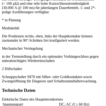
(< 100 µΩ) und eine sehr hohe Kurz­schluss­stromfestigkeit
(30.000 A @ 100 ms) für jahrelangen Dauerbetrieb. 1- und 2*-
polige Ausführungen verfügbar.
* in Planung
Modularität
Die Positionen rechts, oben, links der Hauptkontakte können
zueinander in 90°-Schritten frei konfiguriert werden.
Mechanischer Verriegelung
in der Trennstellung durch ein optionales Vorhängeschloss gegen
unbeabsichtigtes Wieder­einschalten
2 Hilfschalter
Schnappschalter S870 mit Silber- oder Goldkontakten sowie
Zwangsöffnung für Diagnose und Schaltzustands­überwachung.
Technische Daten
Elektrische Daten des Hauptstromkreises
Spannungsart
DC, AC (f ≥ 60 Hz)