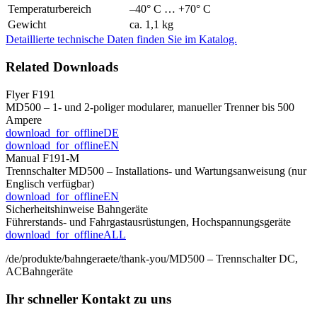
Temperaturbereich
–40° C … +70° C
Gewicht
ca. 1,1 kg
Detaillierte technische Daten finden Sie im Katalog.
Related Downloads
Flyer F191
MD500 – 1- und 2-poliger modularer, manueller Trenner bis 500
Ampere
download_for_offline
DE
download_for_offline
EN
Manual F191-M
Trennschalter MD500 – Installations- und Wartungsanweisung (nur
Englisch verfügbar)
download_for_offline
EN
Sicherheitshinweise Bahngeräte
Führerstands- und Fahrgastausrüstungen, Hochspannungsgeräte
download_for_offline
ALL
/de/produkte/bahngeraete/thank-you/
MD500 – Trennschalter DC,
AC
Bahngeräte
Ihr schneller Kontakt zu uns