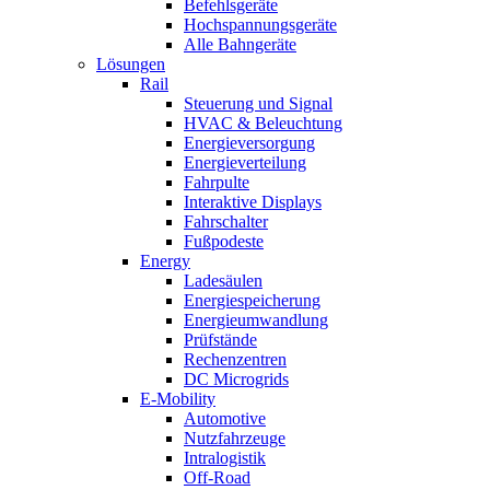
Befehlsgeräte
Hochspannungsgeräte
Alle Bahngeräte
Lösungen
Rail
Steuerung und Signal
HVAC & Beleuchtung
Energieversorgung
Energieverteilung
Fahrpulte
Interaktive Displays
Fahrschalter
Fußpodeste
Energy
Ladesäulen
Energiespeicherung
Energieumwandlung
Prüfstände
Rechenzentren
DC Microgrids
E-Mobility
Automotive
Nutzfahrzeuge
Intralogistik
Off-Road