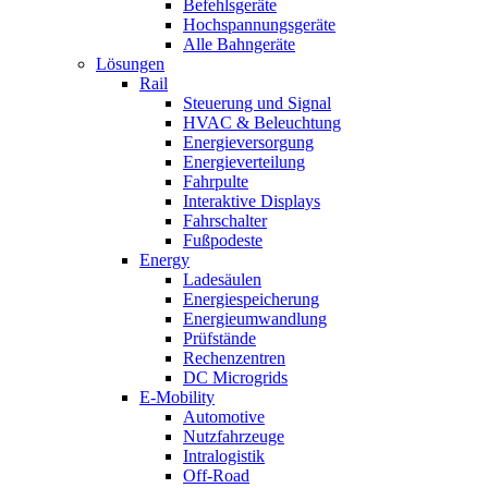
Befehlsgeräte
Hochspannungsgeräte
Alle Bahngeräte
Lösungen
Rail
Steuerung und Signal
HVAC & Beleuchtung
Energieversorgung
Energieverteilung
Fahrpulte
Interaktive Displays
Fahrschalter
Fußpodeste
Energy
Ladesäulen
Energiespeicherung
Energieumwandlung
Prüfstände
Rechenzentren
DC Microgrids
E-Mobility
Automotive
Nutzfahrzeuge
Intralogistik
Off-Road