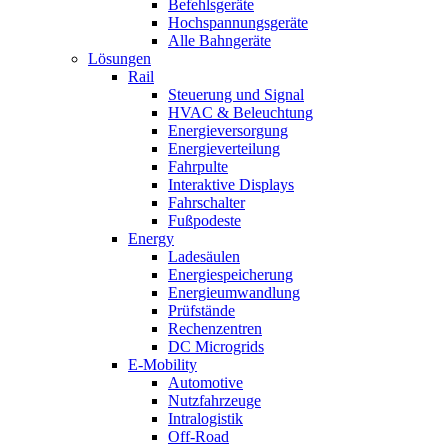
Befehlsgeräte
Hochspannungsgeräte
Alle Bahngeräte
Lösungen
Rail
Steuerung und Signal
HVAC & Beleuchtung
Energieversorgung
Energieverteilung
Fahrpulte
Interaktive Displays
Fahrschalter
Fußpodeste
Energy
Ladesäulen
Energiespeicherung
Energieumwandlung
Prüfstände
Rechenzentren
DC Microgrids
E-Mobility
Automotive
Nutzfahrzeuge
Intralogistik
Off-Road