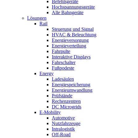
Befehlsgeräte
Hochspannungsgeräte
Alle Bahngeräte
Lösungen
Rail
Steuerung und Signal
HVAC & Beleuchtung
Energieversorgung
Energieverteilung
Fahrpulte
Interaktive Displays
Fahrschalter
Fußpodeste
Energy
Ladesäulen
Energiespeicherung
Energieumwandlung
Prüfstände
Rechenzentren
DC Microgrids
E-Mobility
Automotive
Nutzfahrzeuge
Intralogistik
Off-Road