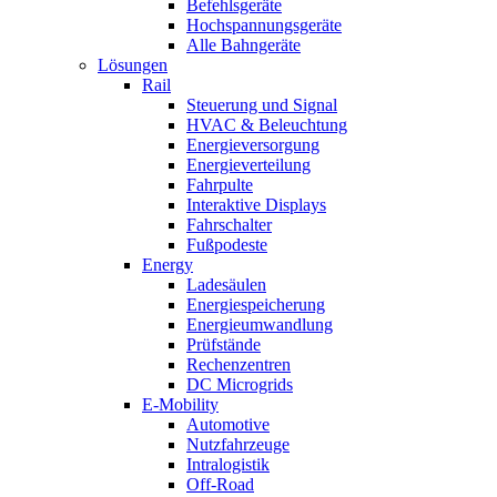
Befehlsgeräte
Hochspannungsgeräte
Alle Bahngeräte
Lösungen
Rail
Steuerung und Signal
HVAC & Beleuchtung
Energieversorgung
Energieverteilung
Fahrpulte
Interaktive Displays
Fahrschalter
Fußpodeste
Energy
Ladesäulen
Energiespeicherung
Energieumwandlung
Prüfstände
Rechenzentren
DC Microgrids
E-Mobility
Automotive
Nutzfahrzeuge
Intralogistik
Off-Road