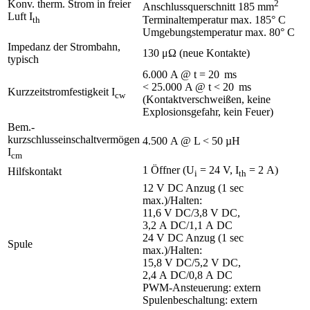
Konv. therm. Strom in freier
2
Anschlussquerschnitt 185 mm
Luft I
Terminaltemperatur max. 185° C
th
Umgebungstemperatur max. 80° C
Impedanz der Strombahn,
130 μΩ (neue Kontakte)
typisch
6.000 A @ t = 20 ms
< 25.000 A @ t < 20 ms
Kurzzeitstromfestigkeit I
cw
(Kontaktverschweißen, keine
Explosionsgefahr, kein Feuer)
Bem.-
kurzschlusseinschaltvermögen
4.500 A @ L < 50 µH
I
cm
1 Öffner (U
= 24 V, I
= 2 A)
Hilfskontakt
i
th
12 V DC Anzug (1 sec
max.)/Halten:
11,6 V DC/3,8 V DC,
3,2 A DC/1,1 A DC
24 V DC Anzug (1 sec
Spule
max.)/Halten:
15,8 V DC/5,2 V DC,
2,4 A DC/0,8 A DC
PWM-Ansteuerung: extern
Spulenbeschaltung: extern