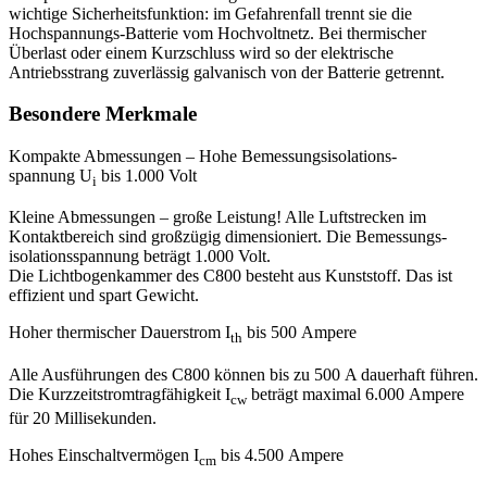
wichtige Sicherheitsfunktion: im Gefahrenfall trennt sie die
Hochspannungs-Batterie vom Hochvoltnetz. Bei thermischer
Überlast oder einem Kurzschluss wird so der elektrische
Antriebsstrang zuverlässig galvanisch von der Batterie getrennt.
Besondere Merkmale
Kompakte Abmessungen – Hohe Bemessungsisolations­
spannung U
bis 1.000 Volt
i
Kleine Abmessungen – große Leistung! Alle Luft­strecken im
Kontaktbereich sind großzügig dimensioniert. Die Bemessungs­
isolations­spannung beträgt 1.000 Volt.
Die Lichtbogen­kammer des C800 besteht aus Kunststoff. Das ist
effizient und spart Gewicht.
Hoher thermischer Dauerstrom I
bis 500 Ampere
th
Alle Ausführungen des C800 können bis zu 500 A dauerhaft führen.
Die Kurzzeitstromtragfähigkeit I
beträgt maximal 6.000 Ampere
cw
für 20 Millisekunden.
Hohes Einschaltvermögen I
bis 4.500 Ampere
cm