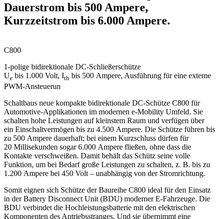
Dauerstrom bis 500 Ampere,
Kurzzeitstrom bis 6.000 Ampere.
C800
1-polige bidirektionale DC-Schließerschütze
U
bis 1.000 Volt, I
bis 500 Ampere, Ausführung für eine externe
e
th
PWM-Ansteuerun
Schaltbaus neue kompakte bidirektionale DC-Schütze C800 für
Automotive-Applikationen im modernen e-Mobility Umfeld. Sie
schalten hohe Leistungen auf kleinstem Raum und verfügen über
ein Einschaltvermögen bis zu 4.500 Ampere. Die Schütze führen bis
zu 500 Ampere dauer­haft; bei einem Kurzschluss dürfen für
20 Millisekunden sogar 6.000 Ampere fließen, ohne dass die
Kontakte verschweißen. Damit behält das Schütz seine volle
Funktion, um bei Bedarf große Leistungen zu schalten, z. B. bis zu
1.200 Ampere bei 450 Volt – unabhängig von der Stromrichtung.
Somit eignen sich Schütze der Baureihe C800 ideal für den Einsatz
in der Battery Disconnect Unit (
BDU
) moderner E-Fahrzeuge. Die
BDU
verbindet die Hochleistungsbatterie mit den elektrischen
Komponenten des Antriebsstranges. Und sie übernimmt eine