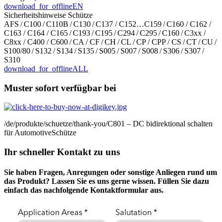
download_for_offline
EN
Sicherheitshinweise Schütze
AFS / C100 / C110B / C130 / C137 / C152…C159 / C160 / C162 /
C163 / C164 / C165 / C193 / C195 / C294 / C295 / C160 / C3xx /
C8xx / C400 / C600 / CA / CF / CH / CL / CP / CPP / CS / CT / CU /
S100/80 / S132 / S134 / S135 / S005 / S007 / S008 / S306 / S307 /
S310
download_for_offline
ALL
Muster sofort verfügbar bei
/de/produkte/schuetze/thank-you/
C801 – DC bidirektional schalten
für Automotive
Schütze
Ihr schneller Kontakt zu uns
Sie haben Fragen, Anregungen oder sonstige Anliegen rund um
das Produkt? Lassen Sie es uns gerne wissen. Füllen Sie dazu
einfach das nachfolgende Kontaktformular aus.