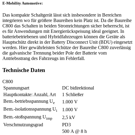
E-Mobility Automotive:
Das kompakte Schaltgerät lässt sich insbesondere in Bereichen
integrieren wo für größere Baureihen kein Platz ist. Da die Baureihe
C800 das Schalten in beiden Stromrichtungen sicher beherrscht, ist
es für Anwendungen mit Energierück­speisung ideal geeignet. In
batteriebetriebenen und Hybrid­fahrzeugen können die Geräte als
Hauptschütz direkt in der Battery Dis­con­nect Unit (
BDU
) eingesetzt
werden. Hier gewährleisten Schütze der Baureihe C800 zuverlässig
die galvanische Trennung beider Pole der Batterie vom
Antriebsstrang des Fahrzeugs im Fehlerfall.
Technische Daten
C800
Spannungsart
DC bidirektional
Hauptkontakte: Anzahl, Art
1 Schließer
Bem.-betriebsspannung U
1.000 V
e
Bem.-isolationsspannung U
1.000 V
i
Bem.-stoßspannung U
2,5 kV
imp
Verschmutzungsgrad
PD3
500 A @ 8 h