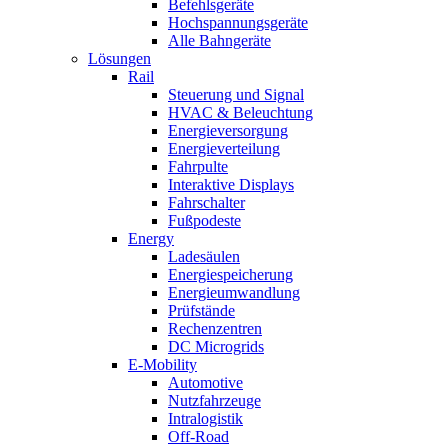
Befehlsgeräte
Hochspannungsgeräte
Alle Bahngeräte
Lösungen
Rail
Steuerung und Signal
HVAC & Beleuchtung
Energieversorgung
Energieverteilung
Fahrpulte
Interaktive Displays
Fahrschalter
Fußpodeste
Energy
Ladesäulen
Energiespeicherung
Energieumwandlung
Prüfstände
Rechenzentren
DC Microgrids
E-Mobility
Automotive
Nutzfahrzeuge
Intralogistik
Off-Road