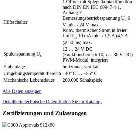
1 Öffner mit Spiegelkontaktfunktion
nach DIN EN IEC 60947-4-1,
Anhang F
Bemessungsbetriebsspannung U
9
e
Hilfsschalter
V min. / 24 V max.
Konv. thermischer Strom in freier
Luft I
10 mA min. / 1,5 A (4,5 A
th
@ 50 ms) max.
12 … 24 V DC
Spulenspannung U
(Funktionsbereich 10,5 … 36 V DC)
s
PWM-Modul, integriert
Einbaulage
horizontal, vertikal
Umgebungstemperaturbereich
–40° C … +85° C
Mechanische Lebensdauer
200.000 Schaltspiele
Alle Daten anzeigen
Detaillierte technische Daten finden Sie im Katalog.
Zertifizierungen und Zulassungen