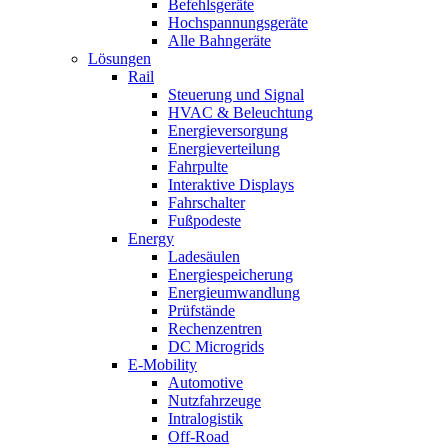
Befehlsgeräte
Hochspannungsgeräte
Alle Bahngeräte
Lösungen
Rail
Steuerung und Signal
HVAC & Beleuchtung
Energieversorgung
Energieverteilung
Fahrpulte
Interaktive Displays
Fahrschalter
Fußpodeste
Energy
Ladesäulen
Energiespeicherung
Energieumwandlung
Prüfstände
Rechenzentren
DC Microgrids
E-Mobility
Automotive
Nutzfahrzeuge
Intralogistik
Off-Road