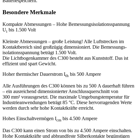
Batteriespeichern.
Besondere Merkmale
Kompakte Abmessungen – Hohe Bemessungsisolationsspannung
U
bis 1.500 Volt
i
Kleinste Abmessungen – große Leistung! Alle Luft­strecken im
Kontaktbereich sind großzügig dimensioniert. Die Bemessungs­
isolations­spannung beträgt 1.500 Volt.
Die Lichtbogen­kammer des C300 besteht aus Kunststoff. Das ist
effizient und spart Gewicht.
Hoher thermischer Dauerstrom I
bis 500 Ampere
th
Alle Ausführungen des C300 können bis zu 500 A dauerhaft führen
– ein ausreichend dimensionierter Anschlussquerschnitt von
300 mm² vorausgesetzt. Die maximale Umgebungstemperatur für
Industrie­anwendungen beträgt 85 °C. Diese hervorragenden Werte
werden durch sehr hohe Kontaktkräfte erreicht.
Hohes Einschaltvermögen I
bis 4.500 Ampere
cm
Das C300 kann einen Strom von bis zu 4.500 Ampere einschalten.
Hohe Kontaktkräfte und abbrandfeste Silberkontakte begünstigen