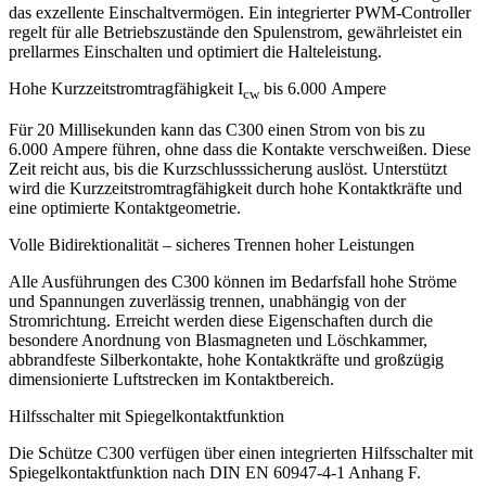
das exzellente Einschaltvermögen. Ein integrierter
PWM
-Controller
regelt für alle Betriebszustände den Spulenstrom, gewährleistet ein
prellarmes Einschalten und optimiert die Halteleistung.
Hohe Kurzzeitstromtragfähigkeit I
bis 6.000 Ampere
cw
Für 20 Millisekunden kann das C300 einen Strom von bis zu
6.000 Ampere führen, ohne dass die Kontakte verschweißen. Diese
Zeit reicht aus, bis die Kurzschlusssicherung auslöst. Unterstützt
wird die Kurzzeit­stromtrag­fähigkeit durch hohe Kontakt­kräfte und
eine optimierte Kontaktgeometrie.
Volle Bidirektionalität – sicheres Trennen hoher Leistungen
Alle Ausführungen des C300 können im Bedarfsfall hohe Ströme
und Spannungen zuverlässig trennen, unabhängig von der
Stromrichtung. Erreicht werden diese Eigenschaften durch die
besondere Anordnung von Blasmagneten und Löschkammer,
abbrandfeste Silberkontakte, hohe Kontaktkräfte und großzügig
dimensionierte Luft­strecken im Kontaktbereich.
Hilfsschalter mit Spiegelkontaktfunktion
Die Schütze C300 verfügen über einen integrierten Hilfsschalter mit
Spiegelkontakt­funktion nach
DIN
EN 60947-4-1 Anhang F.