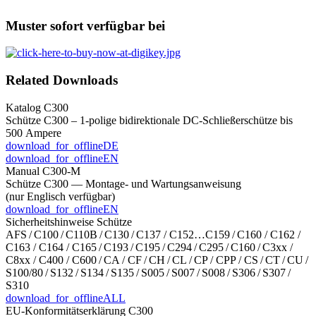
Muster sofort verfügbar bei
Related Downloads
Katalog C300
Schütze C300 – 1-polige bidirektionale DC-Schließerschütze bis
500 Ampere
download_for_offline
DE
download_for_offline
EN
Manual C300-M
Schütze C300 — Montage- und Wartungs­anweisung
(nur Englisch verfügbar)
download_for_offline
EN
Sicherheitshinweise Schütze
AFS / C100 / C110B / C130 / C137 / C152…C159 / C160 / C162 /
C163 / C164 / C165 / C193 / C195 / C294 / C295 / C160 / C3xx /
C8xx / C400 / C600 / CA / CF / CH / CL / CP / CPP / CS / CT / CU /
S100/80 / S132 / S134 / S135 / S005 / S007 / S008 / S306 / S307 /
S310
download_for_offline
ALL
EU-Konformitätserklärung C300