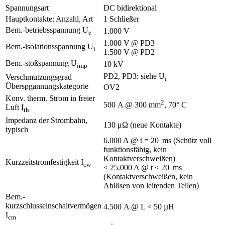
Spannungsart
DC bidirektional
Hauptkontakte: Anzahl, Art
1 Schließer
Bem.-betriebsspannung U
1.000 V
e
1.000 V @ PD3
Bem.-isolationsspannung U
i
1.500 V @ PD2
Bem.-stoßspannung U
10 kV
imp
PD2, PD3: siehe U
Verschmutzungsgrad
i
Überspgannungskategorie
OV2
Konv. therm. Strom in freier
2
500 A @ 300 mm
, 70° C
Luft I
th
Impedanz der Strombahn,
130 μΩ (neue Kontakte)
typisch
6.000 A @ t = 20 ms (Schütz voll
funktionsfähig, kein
Kontaktverschweißen)
Kurzzeitstromfestigkeit I
cw
< 25.000 A @ t < 20 ms
(Kontaktverschweißen, kein
Ablösen von leitenden Teilen)
Bem.-
kurzschlusseinschaltvermögen
4.500 A @ L < 50 µH
I
cm