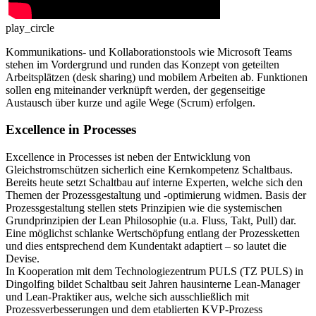
play_circle
Kommunikations- und Kollaborationstools wie Microsoft Teams
stehen im Vordergrund und runden das Konzept von geteilten
Arbeitsplätzen (desk sharing) und mobilem Arbeiten ab. Funktionen
sollen eng miteinander verknüpft werden, der gegenseitige
Austausch über kurze und agile Wege (Scrum) erfolgen.
Excellence in Processes
Excellence in Processes ist neben der Entwicklung von
Gleichstromschützen sicherlich eine Kernkompetenz Schaltbaus.
Bereits heute setzt Schaltbau auf interne Experten, welche sich den
Themen der Prozessgestaltung und -optimierung widmen. Basis der
Prozessgestaltung stellen stets Prinzipien wie die systemischen
Grundprinzipien der Lean Philosophie (u.a. Fluss, Takt, Pull) dar.
Eine möglichst schlanke Wertschöpfung entlang der Prozessketten
und dies entsprechend dem Kundentakt adaptiert – so lautet die
Devise.
In Kooperation mit dem Technologiezentrum
PULS
(TZ
PULS
) in
Dingolfing bildet Schaltbau seit Jahren hausinterne Lean-Manager
und Lean-Praktiker aus, welche sich ausschließlich mit
Prozessverbesserungen und dem etablierten
KVP
-Prozess