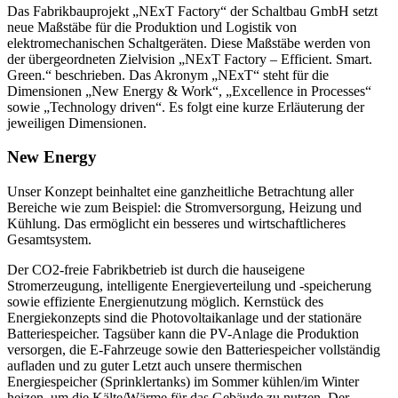
Das Fabrikbauprojekt „NExT Factory“ der Schaltbau GmbH setzt
neue Maßstäbe für die Produktion und Logistik von
elektromechanischen Schaltgeräten. Diese Maßstäbe werden von
der übergeordneten Zielvision „NExT Factory – Efficient. Smart.
Green.“ beschrieben. Das Akronym „NExT“ steht für die
Dimensionen „New Energy & Work“, „Excellence in Processes“
sowie „Technology driven“. Es folgt eine kurze Erläuterung der
jeweiligen Dimensionen.
New Energy
Unser Konzept beinhaltet eine ganzheitliche Betrachtung aller
Bereiche wie zum Beispiel: die Stromversorgung, Heizung und
Kühlung. Das ermöglicht ein besseres und wirtschaftlicheres
Gesamtsystem.
Der CO2-freie Fabrikbetrieb ist durch die hauseigene
Stromerzeugung, intelligente Energieverteilung und -speicherung
sowie effiziente Energienutzung möglich. Kernstück des
Energiekonzepts sind die Photovoltaikanlage und der stationäre
Batteriespeicher. Tagsüber kann die PV-Anlage die Produktion
versorgen, die E-Fahrzeuge sowie den Batteriespeicher vollständig
aufladen und zu guter Letzt auch unsere thermischen
Energiespeicher (Sprinklertanks) im Sommer kühlen/im Winter
heizen, um die Kälte/Wärme für das Gebäude zu nutzen. Der