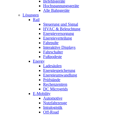
Befehlsgeräte
Hochspannungsgeräte
Alle Bahngeräte
Lösungen
Rail
Steuerung und Signal
HVAC & Beleuchtung
Energieversorgung
Energieverteilung
Fahrpulte
Interaktive Displays
Fahrschalter
Fußpodeste
Energy
Ladesäulen
Energiespeicherung
Energieumwandlung
Prüfstände
Rechenzentren
DC Microgrids
E-Mobility
Automotive
Nutzfahrzeuge
Intralogistik
Off-Road