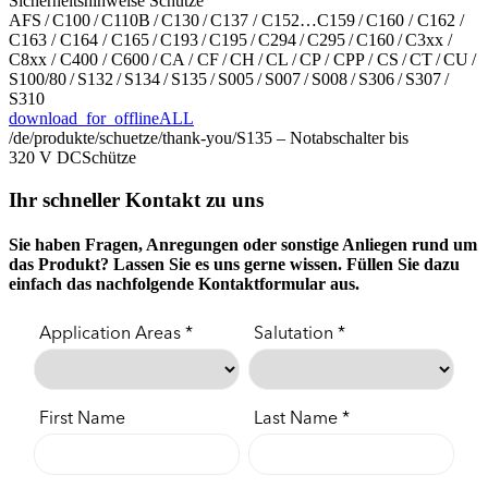
Sicherheitshinweise Schütze
AFS / C100 / C110B / C130 / C137 / C152…C159 / C160 / C162 /
C163 / C164 / C165 / C193 / C195 / C294 / C295 / C160 / C3xx /
C8xx / C400 / C600 / CA / CF / CH / CL / CP / CPP / CS / CT / CU /
S100/80 / S132 / S134 / S135 / S005 / S007 / S008 / S306 / S307 /
S310
download_for_offline
ALL
/de/produkte/schuetze/thank-you/
S135 – Notabschalter bis
320 V DC
Schütze
Ihr schneller Kontakt zu uns
Sie haben Fragen, Anregungen oder sonstige Anliegen rund um
das Produkt? Lassen Sie es uns gerne wissen. Füllen Sie dazu
einfach das nachfolgende Kontaktformular aus.