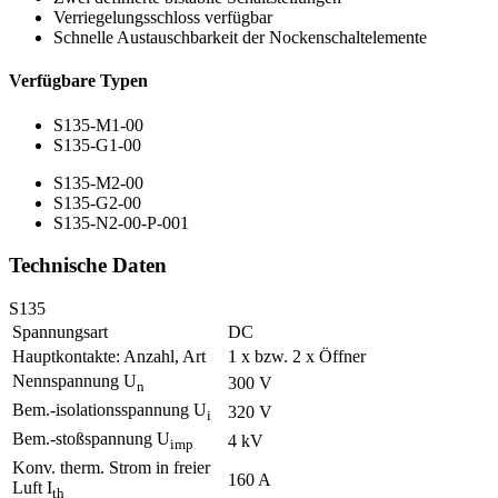
Verriegelungsschloss verfügbar
Schnelle Austauschbarkeit der Nockenschaltelemente
Verfügbare Typen
S135-M1-00
S135-G1-00
S135-M2-00
S135-G2-00
S135-N2-00-P-001
Technische Daten
S135
Spannungsart
DC
Hauptkontakte: Anzahl, Art
1 x bzw. 2 x Öffner
Nennspannung U
300 V
n
Bem.-isolationsspannung U
320 V
i
Bem.-stoßspannung U
4 kV
imp
Konv. therm. Strom in freier
160 A
Luft I
th