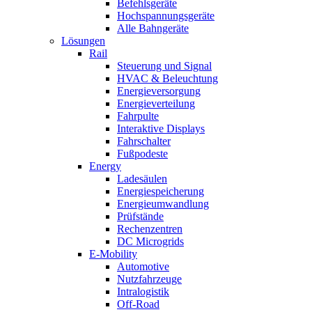
Befehlsgeräte
Hochspannungsgeräte
Alle Bahngeräte
Lösungen
Rail
Steuerung und Signal
HVAC & Beleuchtung
Energieversorgung
Energieverteilung
Fahrpulte
Interaktive Displays
Fahrschalter
Fußpodeste
Energy
Ladesäulen
Energiespeicherung
Energieumwandlung
Prüfstände
Rechenzentren
DC Microgrids
E-Mobility
Automotive
Nutzfahrzeuge
Intralogistik
Off-Road