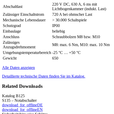
220 V DC, 630 A, 6 ms mit
Abschaltlast
Lichtbogenkammer (indukt. Last)
Zulässiger Einschaltstrom
720 A bei ohmscher Last
Mechanische Lebensdauer
> 30.000 Schaltspiele
Schutzgrad
IP00
Einbaulage
beliebig
Anschluss
Schraubbolzen M8 bzw. M10
Zulässiges
M8: max. 6 Nm, M10: max. 10 Nm
Anzugsdrehmoment
Umgebungstemperaturbereich
-25 °C … +50 °C
Gewicht
650
Alle Daten anzeigen
Detaillierte technische Daten finden Sie im Katalog.
Related Downloads
Katalog B125
S135 – Notabschalter
download_for_offline
DE
download_for_offline
EN