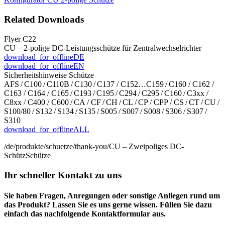
Related Downloads
Flyer C22
CU – 2-polige DC-Leistungsschütze für Zentralwechselrichter
download_for_offline
DE
download_for_offline
EN
Sicherheitshinweise Schütze
AFS / C100 / C110B / C130 / C137 / C152…C159 / C160 / C162 /
C163 / C164 / C165 / C193 / C195 / C294 / C295 / C160 / C3xx /
C8xx / C400 / C600 / CA / CF / CH / CL / CP / CPP / CS / CT / CU /
S100/80 / S132 / S134 / S135 / S005 / S007 / S008 / S306 / S307 /
S310
download_for_offline
ALL
/de/produkte/schuetze/thank-you/
CU – Zweipoliges DC-
Schütz
Schütze
Ihr schneller Kontakt zu uns
Sie haben Fragen, Anregungen oder sonstige Anliegen rund um
das Produkt? Lassen Sie es uns gerne wissen. Füllen Sie dazu
einfach das nachfolgende Kontaktformular aus.