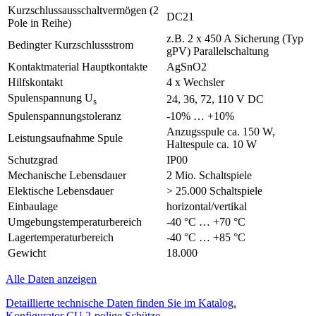
Kurzschlussausschaltvermögen (2
DC21
Pole in Reihe)
z.B. 2 x 450 A Sicherung (Typ
Bedingter Kurzschlussstrom
gPV) Parallelschaltung
Kontaktmaterial Hauptkontakte
AgSnO2
Hilfskontakt
4 x Wechsler
Spulenspannung U
24, 36, 72, 110 V DC
s
Spulenspannungstoleranz
-10% … +10%
Anzugsspule ca. 150 W,
Leistungsaufnahme Spule
Haltespule ca. 10 W
Schutzgrad
IP00
Mechanische Lebensdauer
2 Mio. Schaltspiele
Elektische Lebensdauer
> 25.000 Schaltspiele
Einbaulage
horizontal/vertikal
Umgebungstemperaturbereich
-40 °C … +70 °C
Lagertemperaturbereich
-40 °C … +85 °C
Gewicht
18.000
Alle Daten anzeigen
Detaillierte technische Daten finden Sie im Katalog.
Konfigurator CU 2-polige Schütze