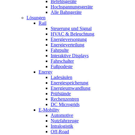
Befehlsgeräte
Hochspannungsgeräte
Alle Bahngeräte
Lösungen
Rail
Steuerung und Signal
HVAC & Beleuchtung
Energieversorgung
Energieverteilung
Fahrpulte
Interaktive Displays
Fahrschalter
Fußpodeste
Energy
Ladesäulen
Energiespeicherung
Energieumwandlung
Prüfstände
Rechenzentren
DC Microgrids
E-Mobility
Automotive
Nutzfahrzeuge
Intralogistik
Off-Road