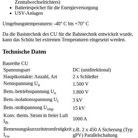
Zentralwechselrichters)
Batteriespeicher für die Energieversorgung
USV
-Anlagen
Umgebungstemperaturen: -40° C bis +70° C
Da die Basistechnik des CU für die Bahntechnik entwickelt wurde,
kann das Schütz bei extremen Temperaturen eingesetzt werden.
Technische Daten
Baureihe CU
Spannungsart
DC (unidirektional)
Hauptkontakte: Anzahl, Art
2 x Schließer
Nennspannung U
1.500 V
n
Bem.-betriebsspannung U
1.800 V
e
Bem.-isolationsspannung U
3 kV
i
Bem.-stoßspannung U
15 kV
imp
Konv. therm. Strom in freier Luft
1000 A
I
th
Bemessungskurzzeitstromfestigkeit
z.B. 2 x 450 A Sicherung (Typ
I
gPV) Parallelschaltung
cw