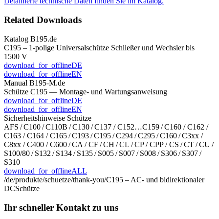
Detaillierte technische Daten finden Sie im Katalog.
Related Downloads
Katalog B195.de
C195 – 1-polige Universalschütze Schließer und Wechsler bis
1500 V
download_for_offline
DE
download_for_offline
EN
Manual B195-M.de
Schütze C195 — Montage- und Wartungs­anweisung
download_for_offline
DE
download_for_offline
EN
Sicherheitshinweise Schütze
AFS / C100 / C110B / C130 / C137 / C152…C159 / C160 / C162 /
C163 / C164 / C165 / C193 / C195 / C294 / C295 / C160 / C3xx /
C8xx / C400 / C600 / CA / CF / CH / CL / CP / CPP / CS / CT / CU /
S100/80 / S132 / S134 / S135 / S005 / S007 / S008 / S306 / S307 /
S310
download_for_offline
ALL
/de/produkte/schuetze/thank-you/
C195 – AC- und bidirektionaler
DC
Schütze
Ihr schneller Kontakt zu uns