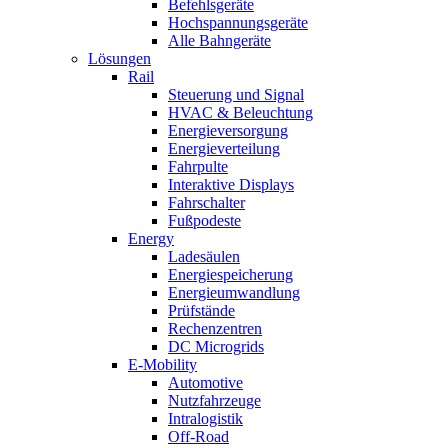
Befehlsgeräte
Hochspannungsgeräte
Alle Bahngeräte
Lösungen
Rail
Steuerung und Signal
HVAC & Beleuchtung
Energieversorgung
Energieverteilung
Fahrpulte
Interaktive Displays
Fahrschalter
Fußpodeste
Energy
Ladesäulen
Energiespeicherung
Energieumwandlung
Prüfstände
Rechenzentren
DC Microgrids
E-Mobility
Automotive
Nutzfahrzeuge
Intralogistik
Off-Road