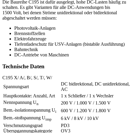
Die Baureihe C195 ist dafür ausgelegt, hohe DC-Lasten häufig zu
schalten. Es gibt Varianten für alle DC-Anwendungen bis
1500 Volt, bei denen Ströme unidirektional oder bidirektional
abgeschaltet werden müssen:
Photovoltaik-Anlagen
Brennstoffzellen
Elektrofahrzeuge
Tiefentladeschutz für
USV
-Anlagen (bistabile Ausführung)
Bahntechnik
DC-Antriebe von Maschinen
Technische Daten
C195 X/ A/, B/, S/, T/, W/
DC bidirektional, DC unidirektional,
Spannungsart
AC
Hauptkontakte: Anzahl, Art
1 x Schließer / 1 x Wechsler
Nennspannung U
200 V / 1.000 V / 1.500 V
n
Bem.-isolationsspannung U
600 V / 1.200 V / 1.800 V
i
Bem.-stoßspannung U
6 kV / 8 kV / 10 kV
imp
Verschmutzungsgrad
PD3
Überspgannungskategorie
OV3