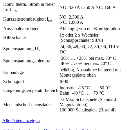
Konv. therm. Strom in freier
NO: 320 A / 250 A NC: 160 A
Luft I
th
NO: 2.300 A
Kurzzeitstromfestigkeit I
cw
NC: 1.000 A
Ausschaltvermögen
Abhängig von der Konfiguration
1x oder 2 x Wechsler
Hilfsschalter
(Schnappschalter S870)
24, 36, 48, 60, 72, 80, 96, 110 V
Spulenspannung U
s
DC
-30% … +25% bei max. 70° C
Spulenspannungstoleranz
-40% … 0% bei max. 40° C
beliebig, Ausnahme: hängend mit
Einbaulage
Montageplatte oben
Schutzgrad
IP00
Industrie: -25 °C … +50 °C
Umgebungstemperaturbereich
Bahn: -40 °C … +70 °C
>3 Mio. Schaltspiele (Standard-
Mechanische Lebensdauer
Magnetantrieb)
100.000 Schaltspiele (Bistabil)
Alle Daten anzeigen