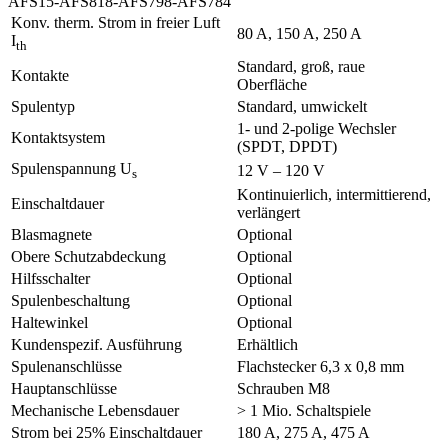
AFS15-AFS818-AFS798-AFS784
Konv. therm. Strom in freier Luft
80 A, 150 A, 250 A
I
th
Standard, groß, raue
Kontakte
Oberfläche
Spulentyp
Standard, umwickelt
1- und 2-polige Wechsler
Kontaktsystem
(SPDT, DPDT)
Spulenspannung U
12 V – 120 V
s
Kontinuierlich, intermittierend,
Einschaltdauer
verlängert
Blasmagnete
Optional
Obere Schutzabdeckung
Optional
Hilfsschalter
Optional
Spulenbeschaltung
Optional
Haltewinkel
Optional
Kundenspezif. Ausführung
Erhältlich
Spulenanschlüsse
Flachstecker 6,3 x 0,8 mm
Hauptanschlüsse
Schrauben M8
Mechanische Lebensdauer
> 1 Mio. Schaltspiele
Strom bei 25% Einschaltdauer
180 A, 275 A, 475 A