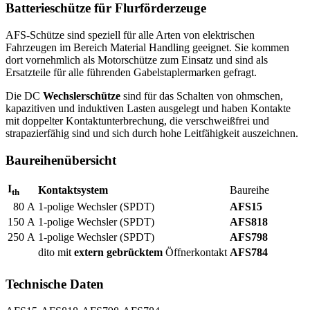
Batterieschütze für Flurförderzeuge
AFS
-Schütze sind speziell für alle Arten von elektrischen
Fahrzeugen im Bereich Material Handling geeignet. Sie kommen
dort vornehmlich als Motorschütze zum Einsatz und sind als
Ersatzteile für alle führenden Gabelstaplermarken gefragt.
Die DC
Wechslerschütze
sind für das Schalten von ohmschen,
kapazitiven und induktiven Lasten ausgelegt und haben Kontakte
mit doppelter Kontaktunterbrechung, die verschweißfrei und
strapazierfähig sind und sich durch hohe Leitfähigkeit auszeichnen.
Baureihenübersicht
I
Kontaktsystem
Baureihe
th
80 A
1-polige Wechsler (
SPDT
)
AFS15
150 A
1-polige Wechsler (
SPDT
)
AFS818
250 A
1-polige Wechsler (
SPDT
)
AFS798
dito mit
extern gebrücktem
Öffnerkontakt
AFS784
Technische Daten