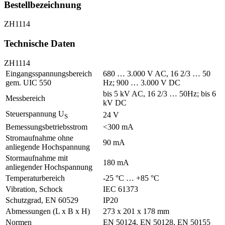
Bestellbezeichnung
ZH1114
Technische Daten
ZH1114
Eingangsspannungsbereich
680 … 3.000 V AC, 16 2/3 … 50
gem. UIC 550
Hz; 900 … 3.000 V DC
bis 5 kV AC, 16 2/3 … 50Hz; bis 6
Messbereich
kV DC
Steuerspannung U
24 V
S
Bemessungsbetriebsstrom
<300 mA
Stromaufnahme ohne
90 mA
anliegende Hochspannung
Stormaufnahme mit
180 mA
anliegender Hochspannung
Temperaturbereich
-25 °C … +85 °C
Vibration, Schock
IEC 61373
Schutzgrad, EN 60529
IP20
Abmessungen (L x B x H)
273 x 201 x 178 mm
Normen
EN 50124, EN 50128, EN 50155