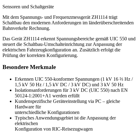
Sensoren und Schaltgeräte
Mit dem Spannungs- und Frequenzmessgerät ZH1114 trägt
Schaltbau den modernen Anforderungen im länderüber­schreitenden
Bahnverkehr Rechnung.
Das Gerät ZH1114 erkennt Spannungsbereiche gemäß
UIC
550 und
steuert die Schaltbau-Umschalteinrichtung zur Anpassung der
elektrischen Fahrzeugkonfiguration an. Zusätzlich erfolgt die
Prüfung der korrekten Konfigurierung.
Besondere Merkmale
Erkennen
UIC
550-konformer Spannungen (1 kV 16 ⅔ Hz /
1,5 kV 50 Hz / 1,5 kV DC / 3 kV DC) und 3 kV 50 Hz
Isolationsanforderungen für 3 kV DC (
UIC
550) nach EN
50124-1:2001+A1 werden erfüllt
Kundenspezifische Geräteeinstellung via PC – gleiche
Hardware für
unterschiedliche Konfigurationen
Typisches Anwendungsgebiet ist die Anpassung der
elektrischen
Konfiguration von
RIC
-Reisezugwagen