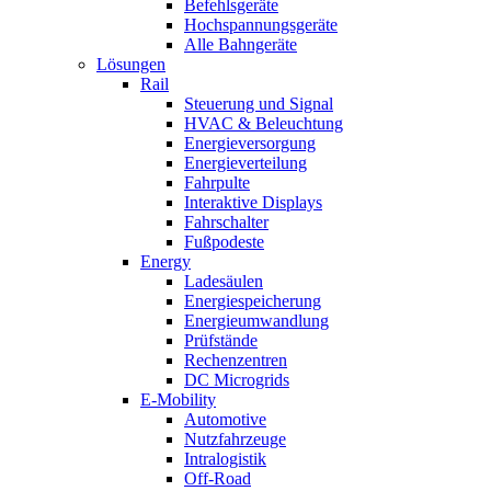
Befehlsgeräte
Hochspannungsgeräte
Alle Bahngeräte
Lösungen
Rail
Steuerung und Signal
HVAC & Beleuchtung
Energieversorgung
Energieverteilung
Fahrpulte
Interaktive Displays
Fahrschalter
Fußpodeste
Energy
Ladesäulen
Energiespeicherung
Energieumwandlung
Prüfstände
Rechenzentren
DC Microgrids
E-Mobility
Automotive
Nutzfahrzeuge
Intralogistik
Off-Road