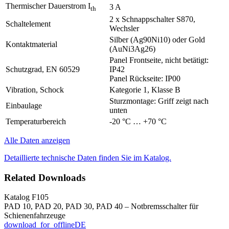
Thermischer Dauerstrom I
3 A
th
2 x Schnappschalter S870,
Schaltelement
Wechsler
Silber (Ag90Ni10) oder Gold
Kontaktmaterial
(AuNi3Ag26)
Panel Frontseite, nicht betätigt:
Schutzgrad, EN 60529
IP42
Panel Rückseite: IP00
Vibration, Schock
Kategorie 1, Klasse B
Sturzmontage: Griff zeigt nach
Einbaulage
unten
Temperaturbereich
-20 °C … +70 °C
Alle Daten anzeigen
Detaillierte technische Daten finden Sie im Katalog.
Related Downloads
Katalog F105
PAD 10, PAD 20, PAD 30, PAD 40 – Notbremsschalter für
Schienenfahrzeuge
download_for_offline
DE