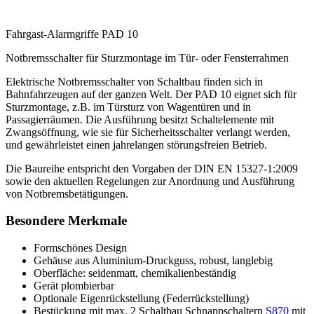
Fahrgast-Alarmgriffe PAD 10
Notbremsschalter für Sturzmontage im Tür- oder Fensterrahmen
Elektrische Notbremsschalter von Schaltbau finden sich in
Bahnfahrzeugen auf der ganzen Welt. Der PAD 10 eignet sich für
Sturzmontage, z.B. im Türsturz von Wagentüren und in
Passagierräumen. Die Ausführung besitzt Schaltelemente mit
Zwangsöffnung, wie sie für Sicherheitsschalter verlangt werden,
und gewährleistet einen jahrelangen störungsfreien Betrieb.
Die Baureihe entspricht den Vorgaben der
DIN
EN 15327-1:2009
sowie den aktuellen Regelungen zur Anordnung und Ausführung
von Notbrems­betätigungen.
Besondere Merkmale
Formschönes Design
Gehäuse aus Aluminium-Druckguss, robust, langlebig
Oberfläche: seidenmatt, chemikalienbeständig
Gerät plombierbar
Optionale Eigenrückstellung (Federrückstellung)
Bestückung mit max. 2 Schaltbau Schnappschaltern
S870
mit