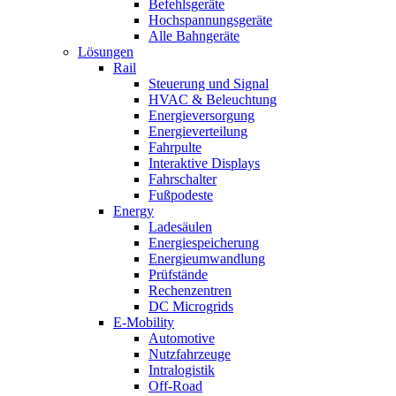
Befehlsgeräte
Hochspannungsgeräte
Alle Bahngeräte
Lösungen
Rail
Steuerung und Signal
HVAC & Beleuchtung
Energieversorgung
Energieverteilung
Fahrpulte
Interaktive Displays
Fahrschalter
Fußpodeste
Energy
Ladesäulen
Energiespeicherung
Energieumwandlung
Prüfstände
Rechenzentren
DC Microgrids
E-Mobility
Automotive
Nutzfahrzeuge
Intralogistik
Off-Road